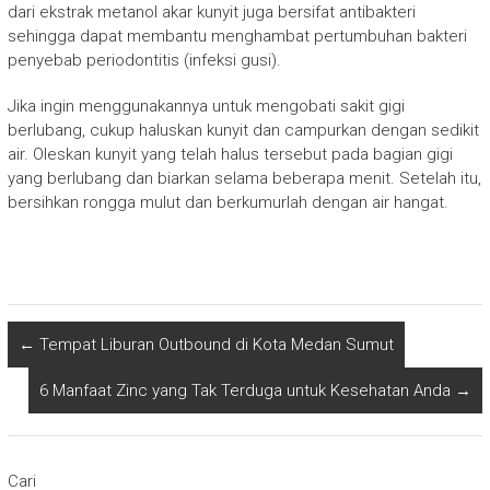
dari ekstrak metanol akar kunyit juga bersifat antibakteri
sehingga dapat membantu menghambat pertumbuhan bakteri
penyebab periodontitis (infeksi gusi).
Jika ingin menggunakannya untuk mengobati sakit gigi
berlubang, cukup haluskan kunyit dan campurkan dengan sedikit
air. Oleskan kunyit yang telah halus tersebut pada bagian gigi
yang berlubang dan biarkan selama beberapa menit. Setelah itu,
bersihkan rongga mulut dan berkumurlah dengan air hangat.
←
Tempat Liburan Outbound di Kota Medan Sumut
6 Manfaat Zinc yang Tak Terduga untuk Kesehatan Anda
→
Cari