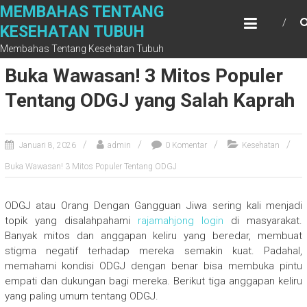
Skip
MEMBAHAS TENTANG
to
KESEHATAN TUBUH
content
Membahas Tentang Kesehatan Tubuh
Buka Wawasan! 3 Mitos Populer
Tentang ODGJ yang Salah Kaprah
Januari 8, 2026
admin
0 Komentar
Kesehatan
Buka Wawasan! 3 Mitos Populer Tentang ODGJ
ODGJ atau Orang Dengan Gangguan Jiwa sering kali menjadi
topik yang disalahpahami
rajamahjong login
di masyarakat.
Banyak mitos dan anggapan keliru yang beredar, membuat
stigma negatif terhadap mereka semakin kuat. Padahal,
memahami kondisi ODGJ dengan benar bisa membuka pintu
empati dan dukungan bagi mereka. Berikut tiga anggapan keliru
yang paling umum tentang ODGJ.