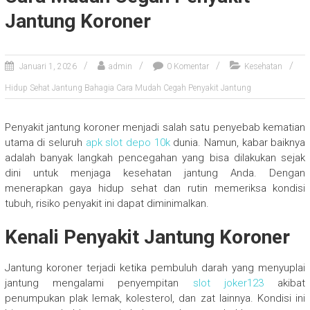
Jantung Koroner
Januari 1, 2026
admin
0 Komentar
Kesehatan
Hidup Sehat Jantung Bahagia Cara Mudah Cegah Penyakit Jantung
Penyakit jantung koroner menjadi salah satu penyebab kematian
utama di seluruh
apk slot depo 10k
dunia. Namun, kabar baiknya
adalah banyak langkah pencegahan yang bisa dilakukan sejak
dini untuk menjaga kesehatan jantung Anda. Dengan
menerapkan gaya hidup sehat dan rutin memeriksa kondisi
tubuh, risiko penyakit ini dapat diminimalkan.
Kenali Penyakit Jantung Koroner
Jantung koroner terjadi ketika pembuluh darah yang menyuplai
jantung mengalami penyempitan
slot joker123
akibat
penumpukan plak lemak, kolesterol, dan zat lainnya. Kondisi ini