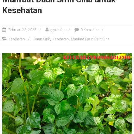
Kesehatan
Februari 23, 2025
glyiebzhp
0 Komentar
,
,
Kesehatan
Daun Sirih
Kesehatan
Manfaat Daun Sirih Cina