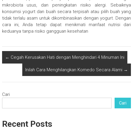
mikrobiota usus, dan peningkatan risiko alergi. Sebaiknya
konsumsi yogurt dan buah secara terpisah atau pilih buah yang
tidak terlalu asam untuk dikombinasikan dengan yogurt. Dengan
cara ini, Anda tetap dapat menikmati manfaat nutrisi dari
keduanya tanpa risiko gangguan kesehatan
←
Cegah Kerusakan Hati dengan Menghindari 4 Minuman Ini
Inilah Cara Menghilangkan Komedo Secara Alami
→
Cari
Cari
Recent Posts