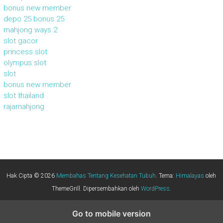
bonus new member
depo 25 bonus 25
mahjong ways 2
slot gacor
princess slot
olympus slot
slot
bonus new member
slot thailand
rajamahjong
Hak Cipta © 2026
Membahas Tentang Kesehatan Tubuh
. Tema:
Himalayas
oleh
ThemeGrill. Dipersembahkan oleh
WordPress
.
Go to mobile version