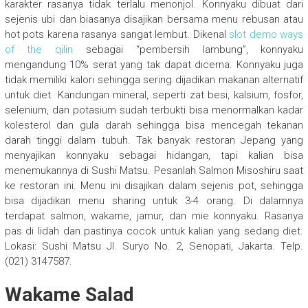
karakter rasanya tidak terlalu menonjol. Konnyaku dibuat dari
sejenis ubi dan biasanya disajikan bersama menu rebusan atau
hot pots karena rasanya sangat lembut. Dikenal
slot demo ways
of the qilin
sebagai “pembersih lambung”, konnyaku
mengandung 10% serat yang tak dapat dicerna. Konnyaku juga
tidak memiliki kalori sehingga sering dijadikan makanan alternatif
untuk diet. Kandungan mineral, seperti zat besi, kalsium, fosfor,
selenium, dan potasium sudah terbukti bisa menormalkan kadar
kolesterol dan gula darah sehingga bisa mencegah tekanan
darah tinggi dalam tubuh. Tak banyak restoran Jepang yang
menyajikan konnyaku sebagai hidangan, tapi kalian bisa
menemukannya di Sushi Matsu. Pesanlah Salmon Misoshiru saat
ke restoran ini. Menu ini disajikan dalam sejenis pot, sehingga
bisa dijadikan menu sharing untuk 3-4 orang. Di dalamnya
terdapat salmon, wakame, jamur, dan mie konnyaku. Rasanya
pas di lidah dan pastinya cocok untuk kalian yang sedang diet.
Lokasi: Sushi Matsu Jl. Suryo No. 2, Senopati, Jakarta. Telp.
(021) 3147587.
Wakame Salad