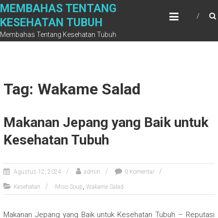
Skip
MEMBAHAS TENTANG
to
KESEHATAN TUBUH
content
Membahas Tentang Kesehatan Tubuh
Tag: Wakame Salad
Makanan Jepang yang Baik untuk
Kesehatan Tubuh
Agustus 12, 2024
admin
0 Komentar
,
Kesehatan
Miso Soup
Wakame Salad
Makanan Jepang yang Baik untuk Kesehatan Tubuh – Reputasi