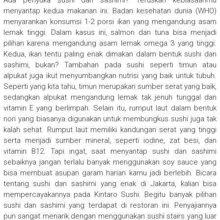
Ada penyuka sushi dan sashimi? Teruskan kebiasaanmu
menyantap kedua makanan ini. Badan kesehatan dunia (WHO)
menyarankan konsumsi 1-2 porsi ikan yang mengandung asam
lemak tinggi. Dalam kasus ini, salmon dan tuna bisa menjadi
pilihan karena mengandung asam lemak omega 3 yang tinggi.
Kedua, ikan tentu paling enak dimakan dalam bentuk sushi dan
sashimi, bukan? Tambahan pada sushi seperti timun atau
alpukat juga ikut menyumbangkan nutrisi yang baik untuk tubuh.
Seperti yang kita tahu, timun merupakan sumber serat yang baik,
sedangkan alpukat mengandung lemak tak jenuh tunggal dan
vitamin E yang berlimpah. Selain itu, rumput laut dalam bentuk
nori yang biasanya digunakan untuk membungkus sushi juga tak
kalah sehat. Rumput laut memiliki kandungan serat yang tinggi
serta menjadi sumber mineral, seperti iodine, zat besi, dan
vitamin B12. Tapi ingat, saat menyantap sushi dan sashimi
sebaiknya jangan terlalu banyak menggunakan soy sauce yang
bisa membuat asupan garam harian kamu jadi berlebih. Bicara
tentang sushi dan sashimi yang enak di Jakarta, kalian bisa
mempercayakannya pada Kintaro Sushi. Begitu banyak pilihan
sushi dan sashimi yang terdapat di restoran ini. Penyajiannya
pun sangat menarik dengan menggunakan sushi stairs yang luar