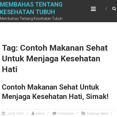
Skip
MEMBAHAS TENTANG
to
KESEHATAN TUBUH
content
Membahas Tentang Kesehatan Tubuh
Tag: Contoh Makanan Sehat
Untuk Menjaga Kesehatan
Hati
Contoh Makanan Sehat Untuk
Menjaga Kesehatan Hati, Simak!
Juli 8, 2024
admin
0 Komentar
Makanan Sehat