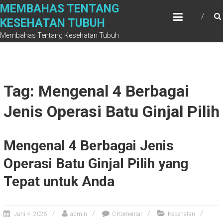
Skip
MEMBAHAS TENTANG
to
KESEHATAN TUBUH
content
Membahas Tentang Kesehatan Tubuh
Tag: Mengenal 4 Berbagai
Jenis Operasi Batu Ginjal Pilih
Mengenal 4 Berbagai Jenis
Operasi Batu Ginjal Pilih yang
Tepat untuk Anda
Juni 4, 2025
admin
0 Komentar
Kesehatan