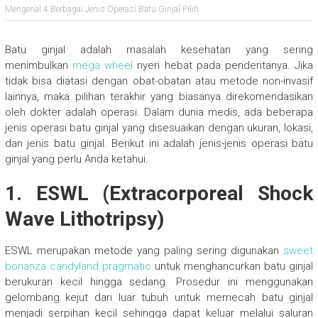
Mengenal 4 Berbagai Jenis Operasi Batu Ginjal Pilih
Batu ginjal adalah masalah kesehatan yang sering
menimbulkan
mega wheel
nyeri hebat pada penderitanya. Jika
tidak bisa diatasi dengan obat-obatan atau metode non-invasif
lainnya, maka pilihan terakhir yang biasanya direkomendasikan
oleh dokter adalah operasi. Dalam dunia medis, ada beberapa
jenis operasi batu ginjal yang disesuaikan dengan ukuran, lokasi,
dan jenis batu ginjal. Berikut ini adalah jenis-jenis operasi batu
ginjal yang perlu Anda ketahui.
1. ESWL (Extracorporeal Shock
Wave Lithotripsy)
ESWL merupakan metode yang paling sering digunakan
sweet
bonanza candyland pragmatic
untuk menghancurkan batu ginjal
berukuran kecil hingga sedang. Prosedur ini menggunakan
gelombang kejut dari luar tubuh untuk memecah batu ginjal
menjadi serpihan kecil sehingga dapat keluar melalui saluran