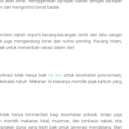
kan serat. Menggantikan biji-bijian olahan dengan biji-bijian
 dan mengontrol berat badan.
tein nabati seperti kacang-kacangan, lentil, dan tahu sangat
ati juga mengandung serat dan nutrisi penting. Kacang hitam,
aik untuk menambah variasi dalam diet.
erkraut tidak hanya baik
rtp live
untuk kesehatan pencernaan,
balan tubuh. Makanan ini biasanya memiliki jejak karbon yang
dak hanya bermanfaat bagi kesehatan pribadi, tetapi juga
n memilih makanan lokal, musiman, dan berbasis nabati, kita
takan dunia yang lebih baik untuk generasi mendatang. Mari