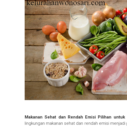
Makanan Sehat dan Rendah Emisi Pilihan untuk
lingkungan makanan sehat dan rendah emisi menjadi 