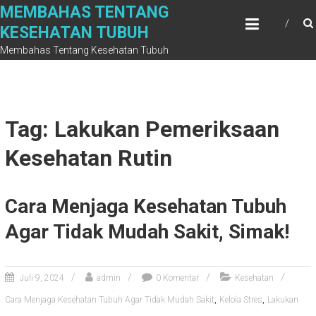
Skip
MEMBAHAS TENTANG
to
KESEHATAN TUBUH
content
Membahas Tentang Kesehatan Tubuh
Tag: Lakukan Pemeriksaan
Kesehatan Rutin
Cara Menjaga Kesehatan Tubuh
Agar Tidak Mudah Sakit, Simak!
Juli 9, 2024
admin
0 Komentar
Kesehatan
,
,
Cara Menjaga Kesehatan Tubuh Agar Tidak Mudah Sakit
Kelola Stres
Lakukan