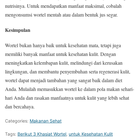
nutrisinya. Untuk mendapatkan manfaat maksimal, cobalah
mengonsumsi wortel mentah atau dalam bentuk jus segar.
Kesimpulan
Wortel bukan hanya baik untuk kesehatan mata, tetapi juga
memiliki banyak manfaat untuk kesehatan kulit. Dengan
meningkatkan kelembapan kulit, melindungi dari kerusakan
lingkungan, dan membantu penyembuhan serta regenerasi kulit,
wortel dapat menjadi tambahan yang sangat baik dalam diet
Anda. Mulailah memasukkan wortel ke dalam pola makan sehari-
hari Anda dan rasakan manfaatnya untuk kulit yang lebih sehat
dan bercahaya.
Categories:
Makanan Sehat
Tags:
Berikut 3 Khasiat Wortel
,
untuk Kesehatan Kulit