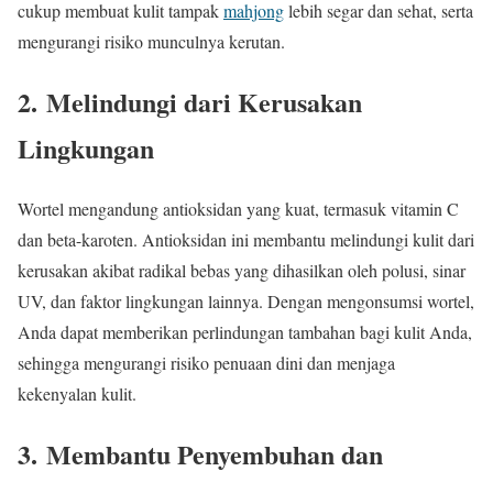
cukup membuat kulit tampak
mahjong
lebih segar dan sehat, serta
mengurangi risiko munculnya kerutan.
2. Melindungi dari Kerusakan
Lingkungan
Wortel mengandung antioksidan yang kuat, termasuk vitamin C
dan beta-karoten. Antioksidan ini membantu melindungi kulit dari
kerusakan akibat radikal bebas yang dihasilkan oleh polusi, sinar
UV, dan faktor lingkungan lainnya. Dengan mengonsumsi wortel,
Anda dapat memberikan perlindungan tambahan bagi kulit Anda,
sehingga mengurangi risiko penuaan dini dan menjaga
kekenyalan kulit.
3. Membantu Penyembuhan dan