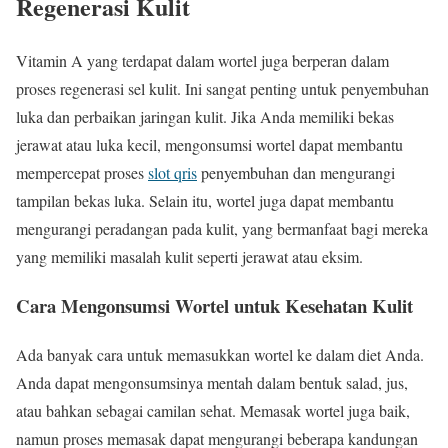
Regenerasi Kulit
Vitamin A yang terdapat dalam wortel juga berperan dalam
proses regenerasi sel kulit. Ini sangat penting untuk penyembuhan
luka dan perbaikan jaringan kulit. Jika Anda memiliki bekas
jerawat atau luka kecil, mengonsumsi wortel dapat membantu
mempercepat proses
slot qris
penyembuhan dan mengurangi
tampilan bekas luka. Selain itu, wortel juga dapat membantu
mengurangi peradangan pada kulit, yang bermanfaat bagi mereka
yang memiliki masalah kulit seperti jerawat atau eksim.
Cara Mengonsumsi Wortel untuk Kesehatan Kulit
Ada banyak cara untuk memasukkan wortel ke dalam diet Anda.
Anda dapat mengonsumsinya mentah dalam bentuk salad, jus,
atau bahkan sebagai camilan sehat. Memasak wortel juga baik,
namun proses memasak dapat mengurangi beberapa kandungan