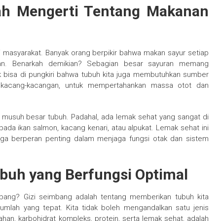
ah Mengerti Tentang Makanan
i masyarakat. Banyak orang berpikir bahwa makan sayur setiap
tan. Benarkah demikian? Sebagian besar sayuran memang
k bisa di pungkiri bahwa tubuh kita juga membutuhkan sumber
atau kacang-kacangan, untuk mempertahankan massa otot dan
 musuh besar tubuh. Padahal, ada lemak sehat yang sangat di
ada ikan salmon, kacang kenari, atau alpukat. Lemak sehat ini
juga berperan penting dalam menjaga fungsi otak dan sistem
ubuh yang Berfungsi Optimal
bang? Gizi seimbang adalah tentang memberikan tubuh kita
umlah yang tepat. Kita tidak boleh mengandalkan satu jenis
an, karbohidrat kompleks, protein, serta lemak sehat, adalah