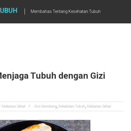
TUBUH
Membahas Tentang Kesehatan Tubuh
enjaga Tubuh dengan Gizi
,
,
Makanan Sehat
Gizi Seimbang
Kekebalan Tubuh
Makanan Sehat