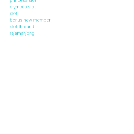
princess slot
olympus slot
slot
bonus new member
slot thailand
rajamahjong