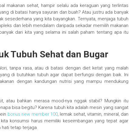
oal makanan sehat, hampir selalu ada keraguan yang terlintas
yang di batasi hanya sayuran dan buah? Atau justru ada banyak
dak sesederhana yang kita bayangkan. Ternyata, menjaga tubuh
kompleks dan lebih mendalam daripada sekadar memilih makanan
anyak dari kita yang selama ini salah paham tentang apa itu
tuk Tubuh Sehat dan Bugar
ori, tanpa rasa, atau di batasi dengan diet ketat yang malah
yang di butuhkan tubuh agar dapat berfungsi dengan baik. Ini
 makanan dengan kandungan nutrisi yang mampu mendukung
t, atau bahkan merasa mood-nya nggak stabil? Mungkin itu
napa bisa begitu? Karena tubuh kita adalah mesin yang sangat
tein
bonus new member 100
, lemak sehat, vitamin, mineral, dan
 kita konsumsi harus memiliki keseimbangan yang tepat agar
hati tetap terjaga.