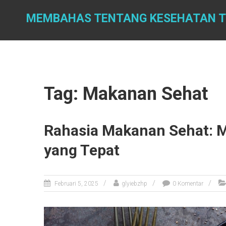
Skip
to
MEMBAHAS TENTANG KESEHATAN 
content
Tag: Makanan Sehat
Rahasia Makanan Sehat: M
yang Tepat
Februari 5, 2025
glyiebzhp
0 Komentar