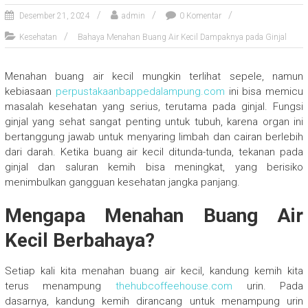
Desember 21, 2024
admin
0 Komentar
Kesehatan
Bahaya Menahan Buang Air Kecil Dampaknya pada Ginjal
Menahan buang air kecil mungkin terlihat sepele, namun
kebiasaan
perpustakaanbappedalampung.com
ini bisa memicu
masalah kesehatan yang serius, terutama pada ginjal. Fungsi
ginjal yang sehat sangat penting untuk tubuh, karena organ ini
bertanggung jawab untuk menyaring limbah dan cairan berlebih
dari darah. Ketika buang air kecil ditunda-tunda, tekanan pada
ginjal dan saluran kemih bisa meningkat, yang berisiko
menimbulkan gangguan kesehatan jangka panjang.
Mengapa Menahan Buang Air
Kecil Berbahaya?
Setiap kali kita menahan buang air kecil, kandung kemih kita
terus menampung
thehubcoffeehouse.com
urin. Pada
dasarnya, kandung kemih dirancang untuk menampung urin