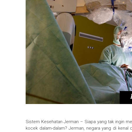
Sistem Kesehatan Jerman – Siapa yang tak ingin m
kocek dalam-dalam? Jerman, negara yang di kenal d