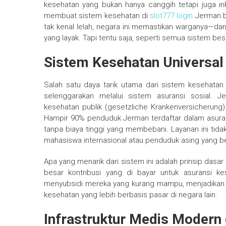
kesehatan yang bukan hanya canggih tetapi juga ink
membuat sistem kesehatan di
slot777 login
Jerman be
tak kenal lelah, negara ini memastikan warganya—
yang layak. Tapi tentu saja, seperti semua sistem bes
Sistem Kesehatan Universal 
Salah satu daya tarik utama dari sistem kesehatan
selenggarakan melalui sistem asuransi sosial. 
kesehatan publik (gesetzliche Krankenversicherung) 
Hampir 90% penduduk Jerman terdaftar dalam asuran
tanpa biaya tinggi yang membebani. Layanan ini tida
mahasiswa internasional atau penduduk asing yang be
Apa yang menarik dari sistem ini adalah prinsip dasa
besar kontribusi yang di bayar untuk asuransi k
menyubsidi mereka yang kurang mampu, menjadikan si
kesehatan yang lebih berbasis pasar di negara lain.
Infrastruktur Medis Modern 