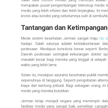
Salah satu contoh inovasi yang menonjol adalah
merupakan pusat pengembangan teknologi medis te
medis yang lebih efisien dan lebih terjangkau. Ini 
kronis atau kondisi yang sebelumnya sulit di sembuhk
Tantangan dan Ketimpangan
Meski sistem kesehatan Jerman sangat maju
rtp s
hadapi. Salah satunya adalah ketidaksetaraan d
pedesaan. Meskipun kota-kota besar seperti Berlin
Daerah pedesaan seringkali kekurangan dokter spe
masalah besar bagi mereka yang tinggal di wilaya
waktu yang lebih lama.
Selain itu, meskipun asuransi kesehatan publik mem
sepenuhnya di tanggung. Seperti pengobatan alterna
biaya dari kantong pribadi. Bagi sebagian orang, 
medis yang mereka butuhkan.
Jerman tetap menjadi negara yang memimpin dala
fasilitas medis yang sangat baik, penelitian canggi