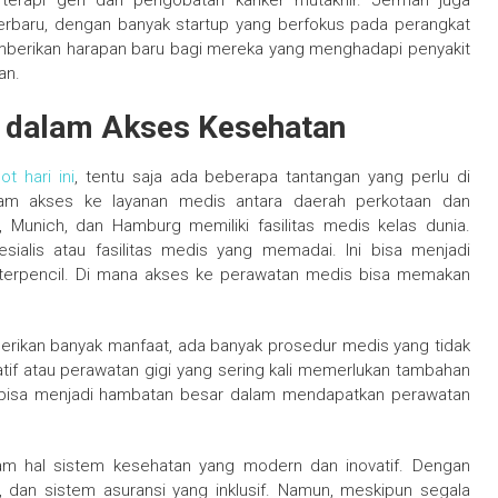
 terapi gen dan pengobatan kanker mutakhir. Jerman juga
rbaru, dengan banyak startup yang berfokus pada perangkat
memberikan harapan baru bagi mereka yang menghadapi penyakit
an.
 dalam Akses Kesehatan
lot hari ini
, tentu saja ada beberapa tantangan yang perlu di
alam akses ke layanan medis antara daerah perkotaan dan
, Munich, dan Hamburg memiliki fasilitas medis kelas dunia.
sialis atau fasilitas medis yang memadai. Ini bisa menjadi
h terpencil. Di mana akses ke perawatan medis bisa memakan
berikan banyak manfaat, ada banyak prosedur medis yang tidak
tif atau perawatan gigi yang sering kali memerlukan tambahan
ini bisa menjadi hambatan besar dalam mendapatkan perawatan
m hal sistem kesehatan yang modern dan inovatif. Dengan
h, dan sistem asuransi yang inklusif. Namun, meskipun segala