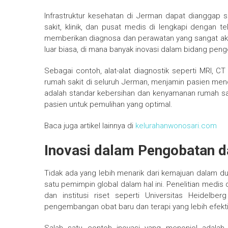
Infrastruktur kesehatan di Jerman dapat dianggap s
sakit, klinik, dan pusat medis di lengkapi dengan 
memberikan diagnosa dan perawatan yang sangat akura
luar biasa, di mana banyak inovasi dalam bidang pengo
Sebagai contoh, alat-alat diagnostik seperti MRI, CT
rumah sakit di seluruh Jerman, menjamin pasien men
adalah standar kebersihan dan kenyamanan rumah sa
pasien untuk pemulihan yang optimal.
Baca juga artikel lainnya di
kelurahanwonosari.com
Inovasi dalam Pengobatan da
Tidak ada yang lebih menarik dari kemajuan dalam d
satu pemimpin global dalam hal ini. Penelitian medis 
dan institusi riset seperti Universitas Heidelbe
pengembangan obat baru dan terapi yang lebih efekti