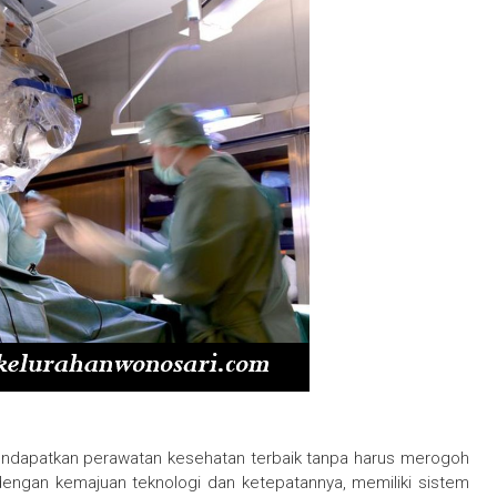
endapatkan perawatan kesehatan terbaik tanpa harus merogoh
engan kemajuan teknologi dan ketepatannya, memiliki sistem