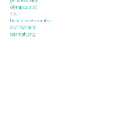
princess slot
olympus slot
slot
bonus new member
slot thailand
rajamahjong