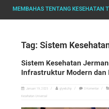
Skip
to
MEMBAHAS TENTANG KESEHATAN 
content
Tag: Sistem Kesehatan
Sistem Kesehatan Jerman
Infrastruktur Modern dan 
Januari 19, 2025
glyiebzhp
0 Komentar
Kesehatan Universal