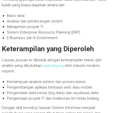
kuliah yang biasa diajarkan antara lain:
Basis data
Analisis dan perancangan sistem
Manajemen proyek TI
Sistem Enterprise Resource Planning (ERP)
E-Business dan E-Government
Keterampilan yang Diperoleh
Lulusan jurusan ini dibekali dengan keterampilan teknis dan
analitis yang dibutuhkan
rajamahjong
oleh industri modern,
seperti:
Kemampuan analisis sistem dan proses bisnis
Pengembangan aplikasi berbasis web atau mobile
Pengelolaan data besar (big data) dan visualisasi data
Pengelolaan proyek IT dan kolaborasi tim lintas bidang
Dengan skill tersebut, lulusan Sistem Informasi menjadi