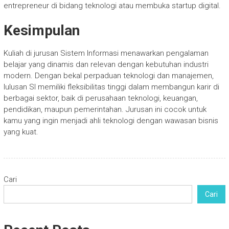
entrepreneur di bidang teknologi atau membuka startup digital.
Kesimpulan
Kuliah di jurusan Sistem Informasi menawarkan pengalaman
belajar yang dinamis dan relevan dengan kebutuhan industri
modern. Dengan bekal perpaduan teknologi dan manajemen,
lulusan SI memiliki fleksibilitas tinggi dalam membangun karir di
berbagai sektor, baik di perusahaan teknologi, keuangan,
pendidikan, maupun pemerintahan. Jurusan ini cocok untuk
kamu yang ingin menjadi ahli teknologi dengan wawasan bisnis
yang kuat.
Cari
Cari