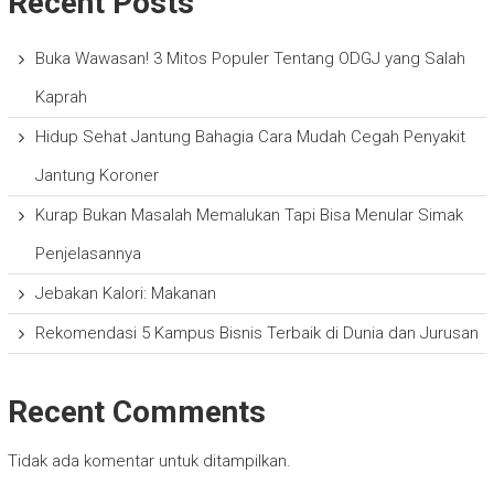
Recent Posts
Buka Wawasan! 3 Mitos Populer Tentang ODGJ yang Salah
Kaprah
Hidup Sehat Jantung Bahagia Cara Mudah Cegah Penyakit
Jantung Koroner
Kurap Bukan Masalah Memalukan Tapi Bisa Menular Simak
Penjelasannya
Jebakan Kalori: Makanan
Rekomendasi 5 Kampus Bisnis Terbaik di Dunia dan Jurusan
Recent Comments
Tidak ada komentar untuk ditampilkan.