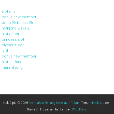
slot qris
bonus new member
depo 25 bonus 25
mahjong ways 2
slot gacor
princess slot
olympus slot
slot
bonus new member
slot thailand
rajamahjong
Hak Cipta © 2026
Membahas Tentang Kesehatan Tubuh
. Tema:
Himalayas
oleh
ThemeGrill. Dipersembahkan oleh
WordPress
.