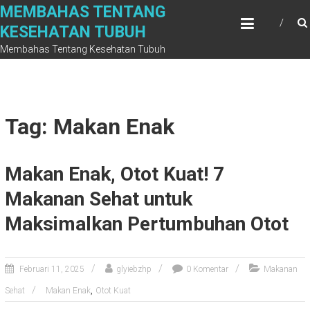
Skip
MEMBAHAS TENTANG
to
KESEHATAN TUBUH
content
Membahas Tentang Kesehatan Tubuh
Tag: Makan Enak
Makan Enak, Otot Kuat! 7
Makanan Sehat untuk
Maksimalkan Pertumbuhan Otot
Februari 11, 2025
glyiebzhp
0 Komentar
Makanan
,
Sehat
Makan Enak
Otot Kuat