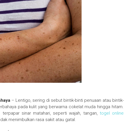
ahaya
– Lentigo, sering di sebut bintik-binti penuaan atau bintik-
dak berbahaya pada kulit yang berwarna cokelat muda hingga hitam.
ng terpapar sinar matahari, seperti wajah, tangan,
togel online
dak menimbulkan rasa sakit atau gatal.