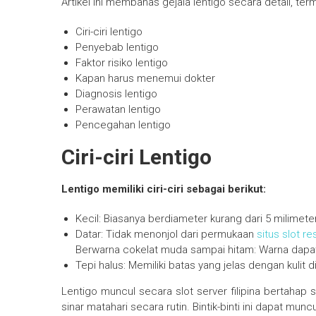
Artikel ini membahas gejala lentigo secara detail, ter
Ciri-ciri lentigo
Penyebab lentigo
Faktor risiko lentigo
Kapan harus menemui dokter
Diagnosis lentigo
Perawatan lentigo
Pencegahan lentigo
Ciri-ciri Lentigo
Lentigo memiliki ciri-ciri sebagai berikut:
Kecil: Biasanya berdiameter kurang dari 5 milimet
Datar: Tidak menonjol dari permukaan
situs slot re
Berwarna cokelat muda sampai hitam: Warna dapat b
Tepi halus: Memiliki batas yang jelas dengan kulit d
Lentigo muncul secara slot server filipina bertahap
sinar matahari secara rutin. Bintik-binti ini dapat mun