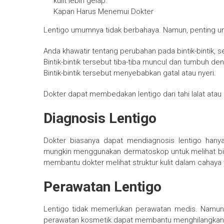
kulit lebih gelap.
Kapan Harus Menemui Dokter
Lentigo umumnya tidak berbahaya. Namun, penting unt
Anda khawatir tentang perubahan pada bintik-bintik, s
Bintik-bintik tersebut tiba-tiba muncul dan tumbuh de
Bintik-bintik tersebut menyebabkan gatal atau nyeri.
Dokter dapat membedakan lentigo dari tahi lalat atau 
Diagnosis Lentigo
Dokter biasanya dapat mendiagnosis lentigo hany
mungkin menggunakan dermatoskop untuk melihat bint
membantu dokter melihat struktur kulit dalam cahaya
Perawatan Lentigo
Lentigo tidak memerlukan perawatan medis. Namun, 
perawatan kosmetik dapat membantu menghilangkanny