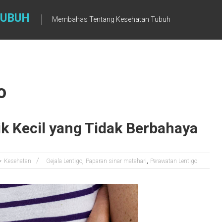
TUBUH
Membahas Tentang Kesehatan Tubuh
o
tik Kecil yang Tidak Berbahaya
,
,
Kesehatan
Gejala Lentigo
Paparan sinar matahari
Perawatan Lentigo