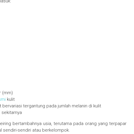
masuk:
er (mm)
smi
kulit
ervariasi tergantung pada jumlah melanin di kulit
i sekitarnya
 seiring bertambahnya usia, terutama pada orang yang terpapar
cul sendiri-sendiri atau berkelompok.