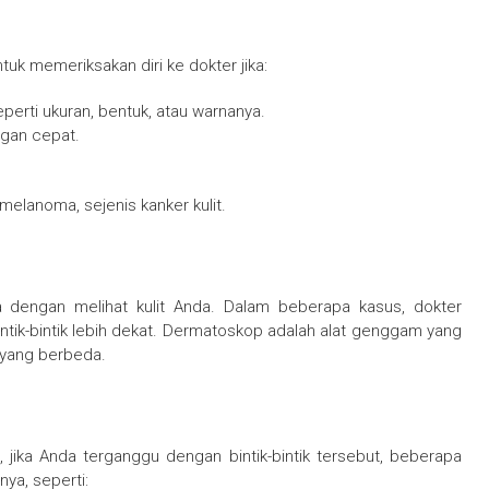
uk memeriksakan diri ke dokter jika:
eperti ukuran, bentuk, atau warnanya.
ngan cepat.
melanoma, sejenis kanker kulit.
a dengan melihat kulit Anda. Dalam beberapa kasus, dokter
ik-bintik lebih dekat. Dermatoskop adalah alat genggam yang
 yang berbeda.
jika Anda terganggu dengan bintik-bintik tersebut, beberapa
a, seperti: