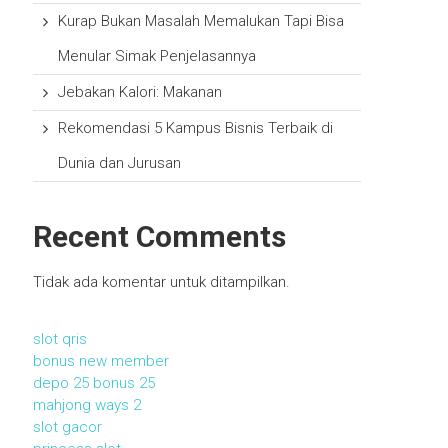
Kurap Bukan Masalah Memalukan Tapi Bisa
Menular Simak Penjelasannya
Jebakan Kalori: Makanan
Rekomendasi 5 Kampus Bisnis Terbaik di
Dunia dan Jurusan
Recent Comments
Tidak ada komentar untuk ditampilkan.
slot qris
bonus new member
depo 25 bonus 25
mahjong ways 2
slot gacor