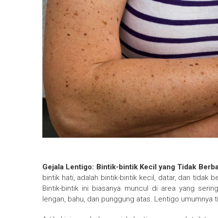
Gejala Lentigo: Bintik-bintik Kecil yang Tidak Berb
bintik hati, adalah bintik-bintik kecil, datar, dan ti
Bintik-bintik ini biasanya muncul di area yang seri
lengan, bahu, dan punggung atas. Lentigo umumnya ti